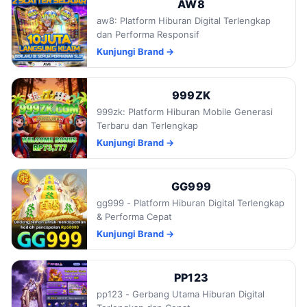
AW8
aw8: Platform Hiburan Digital Terlengkap
dan Performa Responsif
Kunjungi Brand →
999ZK
999zk: Platform Hiburan Mobile Generasi
Terbaru dan Terlengkap
Kunjungi Brand →
GG999
gg999 - Platform Hiburan Digital Terlengkap
& Performa Cepat
Kunjungi Brand →
PP123
pp123 - Gerbang Utama Hiburan Digital