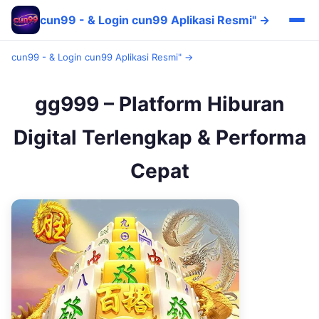
cun99 - & Login cun99 Aplikasi Resmi" ->
cun99 - & Login cun99 Aplikasi Resmi" ->
gg999 – Platform Hiburan
Digital Terlengkap & Performa
Cepat