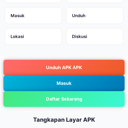
Masuk
Unduh
Lokasi
Diskusi
Unduh APK APK
Masuk
Daftar Sekarang
Tangkapan Layar APK