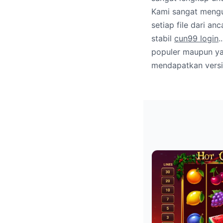
Kami sangat meng
setiap file dari a
stabil
cun99 login
.
populer maupun ya
mendapatkan versi 