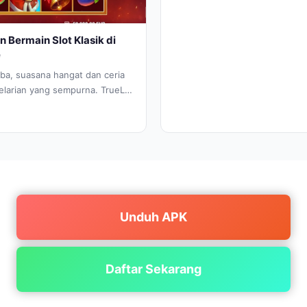
 Bermain Slot Klasik di
e
iba, suasana hangat dan ceria
pelarian yang sempurna. TrueLab
ristmas Slot, sebuah...
Unduh APK
Daftar Sekarang