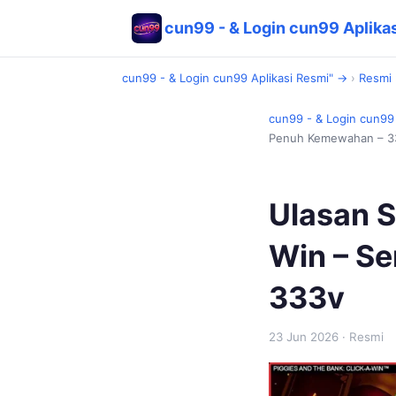
cun99 - & Login cun99 Aplikas
cun99 - & Login cun99 Aplikasi Resmi" ->
›
Resmi
cun99 - & Login cun99 
Penuh Kemewahan – 3
Ulasan S
Win – S
333v
23 Jun 2026
· Resmi