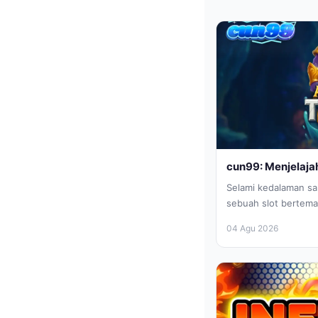
cun99: Menjelaja
Selami kedalaman sa
sebuah slot bertema
yang membawa Anda
04 Agu 2026
penguasa...