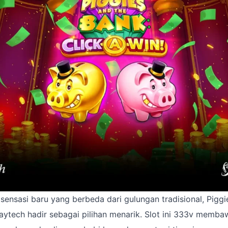
sensasi baru yang berbeda dari gulungan tradisional, Piggi
laytech hadir sebagai pilihan menarik. Slot ini 333v memb