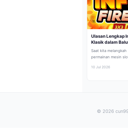
Ulasan Lengkap In
Klasik dalam Bal
Saat kita melangkah
permainan mesin slo
merindukan sensasi 
10 Jul 2026
Inferno...
© 2026 cun99 