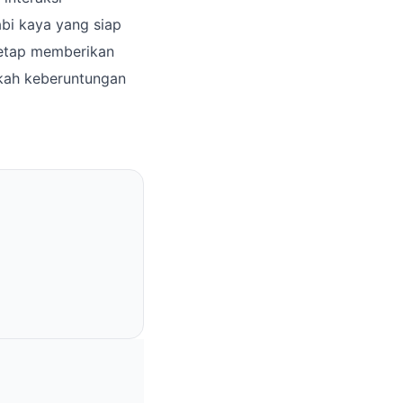
bi kaya yang siap
tetap memberikan
akah keberuntungan