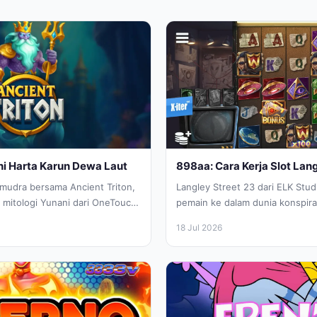
hi Harta Karun Dewa Laut
898aa: Cara Kerja Slot Lan
mudra bersama Ancient Triton,
Langley Street 23 dari ELK St
 mitologi Yunani dari OneTouch
pemain ke dalam dunia konspir
 berhadapan langsung dengan
misteri. Sebagai slot dengan 5..
18 Jul 2026