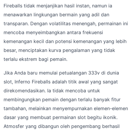
Fireballs tidak menjanjikan hasil instan, namun ia
menawarkan lingkungan bermain yang adil dan
transparan. Dengan volatilitas menengah, permainan ini
mencoba menyeimbangkan antara frekuensi
kemenangan kecil dan potensi kemenangan yang lebih
besar, menciptakan kurva pengalaman yang tidak
terlalu ekstrem bagi pemain.
Jika Anda baru memulai petualangan 333v di dunia
slot, Inferno Fireballs adalah titik awal yang sangat
direkomendasikan. Ia tidak mencoba untuk
membingungkan pemain dengan terlalu banyak fitur
tambahan, melainkan menyempurnakan elemen-elemen
dasar yang membuat permainan slot begitu ikonik.
Atmosfer yang dibangun oleh pengembang berhasil