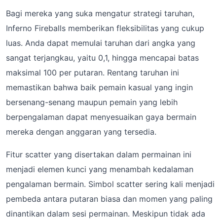
Bagi mereka yang suka mengatur strategi taruhan,
Inferno Fireballs memberikan fleksibilitas yang cukup
luas. Anda dapat memulai taruhan dari angka yang
sangat terjangkau, yaitu 0,1, hingga mencapai batas
maksimal 100 per putaran. Rentang taruhan ini
memastikan bahwa baik pemain kasual yang ingin
bersenang-senang maupun pemain yang lebih
berpengalaman dapat menyesuaikan gaya bermain
mereka dengan anggaran yang tersedia.
Fitur scatter yang disertakan dalam permainan ini
menjadi elemen kunci yang menambah kedalaman
pengalaman bermain. Simbol scatter sering kali menjadi
pembeda antara putaran biasa dan momen yang paling
dinantikan dalam sesi permainan. Meskipun tidak ada