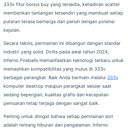
333v fitur bonus buy yang tersedia, kehadiran scatter
memberikan tantangan tersendiri yang membuat setiap
putaran terasa berharga dan penuh dengan potensi
kejutan.
Secara teknis, permainan ini dibangun dengan standar
industri yang solid. Dirilis pada awal tahun 2024,
Inferno Fireballs memanfaatkan teknologi terbaru untuk
memastikan kompatibilitas yang mulus di 333v
berbagai perangkat. Baik Anda bermain melalui
333v
komputer desktop maupun perangkat seluler saat
sedang bepergian, kualitas grafis dan kecepatan
pemuatan tetap terjaga dengan sangat baik.
Penting untuk diingat bahwa setiap permainan slot
adalah tentang hiburan dan pengalaman. Inferno