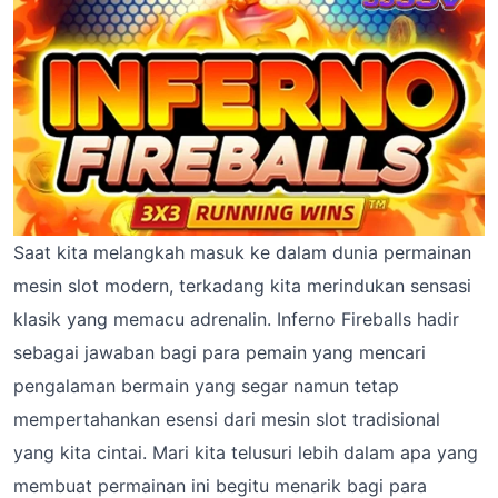
Saat kita melangkah masuk ke dalam dunia permainan
mesin slot modern, terkadang kita merindukan sensasi
klasik yang memacu adrenalin. Inferno Fireballs hadir
sebagai jawaban bagi para pemain yang mencari
pengalaman bermain yang segar namun tetap
mempertahankan esensi dari mesin slot tradisional
yang kita cintai. Mari kita telusuri lebih dalam apa yang
membuat permainan ini begitu menarik bagi para