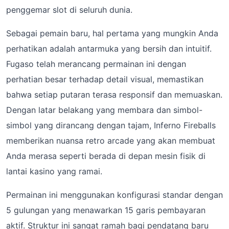
penggemar slot di seluruh dunia.
Sebagai pemain baru, hal pertama yang mungkin Anda
perhatikan adalah antarmuka yang bersih dan intuitif.
Fugaso telah merancang permainan ini dengan
perhatian besar terhadap detail visual, memastikan
bahwa setiap putaran terasa responsif dan memuaskan.
Dengan latar belakang yang membara dan simbol-
simbol yang dirancang dengan tajam, Inferno Fireballs
memberikan nuansa retro arcade yang akan membuat
Anda merasa seperti berada di depan mesin fisik di
lantai kasino yang ramai.
Permainan ini menggunakan konfigurasi standar dengan
5 gulungan yang menawarkan 15 garis pembayaran
aktif. Struktur ini sangat ramah bagi pendatang baru