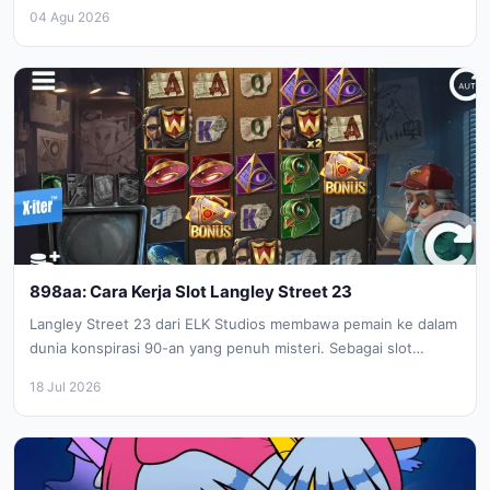
Anda berhadapan langsung dengan penguasa...
04 Agu 2026
898aa: Cara Kerja Slot Langley Street 23
Langley Street 23 dari ELK Studios membawa pemain ke dalam
dunia konspirasi 90-an yang penuh misteri. Sebagai slot
dengan 5...
18 Jul 2026