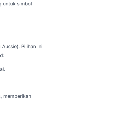
g untuk simbol
ussie). Pilihan ini
d:
al.
s, memberikan