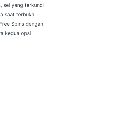
 sel yang terkunci
 saat terbuka.
 Free Spins dengan
ra kedua opsi