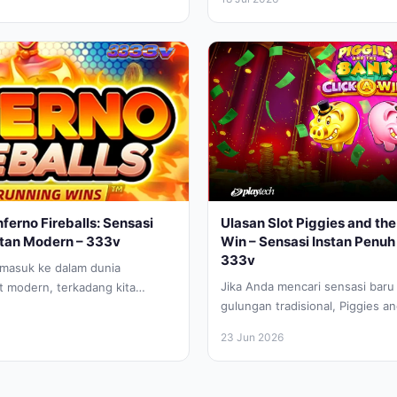
ferno Fireballs: Sensasi
Ulasan Slot Piggies and the
utan Modern – 333v
Win – Sensasi Instan Penu
333v
 masuk ke dalam dunia
Jika Anda mencari sensasi baru
t modern, terkadang kita
gulungan tradisional, Piggies an
klasik yang memacu adrenalin.
Win dari Playtech hadir sebagai p
23 Jun 2026