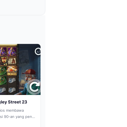
gley Street 23
udios membawa
asi 90-an yang penuh
.