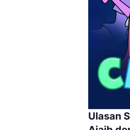
Ulasan S
Ajaib de