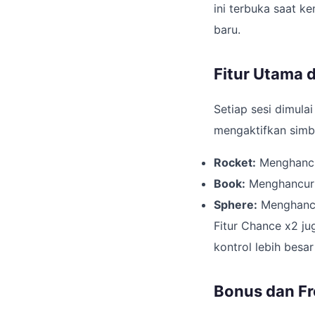
ini terbuka saat k
baru.
Fitur Utama 
Setiap sesi dimulai
mengaktifkan simb
Rocket:
Menghancur
Book:
Menghancurka
Sphere:
Menghancu
Fitur Chance x2 j
kontrol lebih besa
Bonus dan Fr