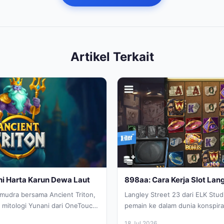
Artikel Terkait
hi Harta Karun Dewa Laut
898aa: Cara Kerja Slot Lan
mudra bersama Ancient Triton,
Langley Street 23 dari ELK St
 mitologi Yunani dari OneTouch
pemain ke dalam dunia konspir
 berhadapan langsung dengan
misteri. Sebagai slot dengan 5..
18 Jul 2026