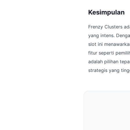
Kesimpulan
Frenzy Clusters ad
yang intens. Deng
slot ini menawarka
fitur seperti pemi
adalah pilihan te
strategis yang ting