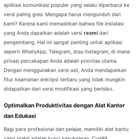
aplikasi komunikasi populer yang selalu diperbarui ke
versi paling gres. Mengapa harus mengunduh dari
kami? Karena kami memastikan bahwa file instalasi
yang Anda dapatkan adalah versi
resmi
dari
pengembang. Hal ini sangat penting untuk aplikasi
seperti WhatsApp, Telegram, atau Instagram, di mana
privasi percakapan Anda adalah prioritas utama.
Dengan menggunakan versi asli, Anda mendapatkan
fitur keamanan enkripsi terbaru yang tidak mungkin
didapatkan dari versi modifikasi yang berisiko.
Optimalkan Produktivitas dengan Alat Kantor
dan Edukasi
Bagi para profesional dan pelajar, memiliki alat bantu
yang stabil adalah kunci kesuksesan. Cun99