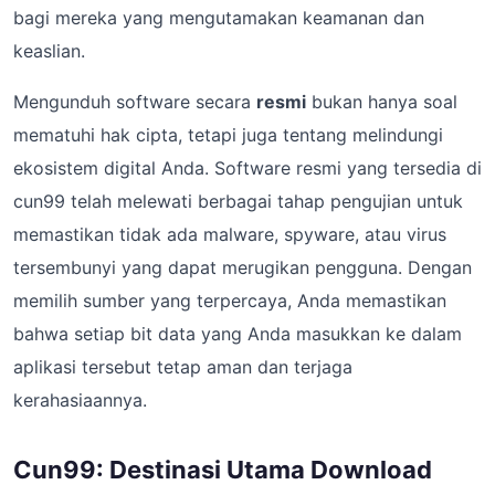
bagi mereka yang mengutamakan keamanan dan
keaslian.
Mengunduh software secara
resmi
bukan hanya soal
mematuhi hak cipta, tetapi juga tentang melindungi
ekosistem digital Anda. Software resmi yang tersedia di
cun99 telah melewati berbagai tahap pengujian untuk
memastikan tidak ada malware, spyware, atau virus
tersembunyi yang dapat merugikan pengguna. Dengan
memilih sumber yang terpercaya, Anda memastikan
bahwa setiap bit data yang Anda masukkan ke dalam
aplikasi tersebut tetap aman dan terjaga
kerahasiaannya.
Cun99: Destinasi Utama Download