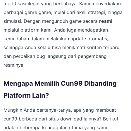
modifikasi ilegal yang berbahaya. Kami menyediakan
berbagai genre game, mulai dari aksi, strategi, hingga
simulasi. Dengan mengunduh game secara
resmi
melalui platform kami, Anda juga mendapatkan
kemudahan dalam melakukan update otomatis,
sehingga Anda selalu bisa menikmati konten terbaru
dan perbaikan bug langsung dari pengembang
resminya.
Mengapa Memilih Cun99 Dibanding
Platform Lain?
Mungkin Anda bertanya-tanya, apa yang membuat
cun99 berbeda dari situs download lainnya? Berikut
adalah beberapa keunggulan utama yang kami